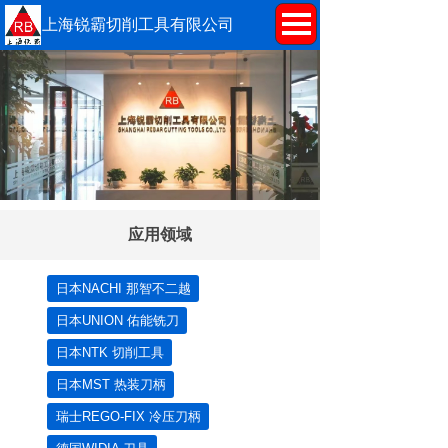
上海锐霸切削工具有限公司
应用领域
日本NACHI 那智不二越
日本UNION 佑能铣刀
日本NTK 切削工具
日本MST 热装刀柄
瑞士REGO-FIX 冷压刀柄