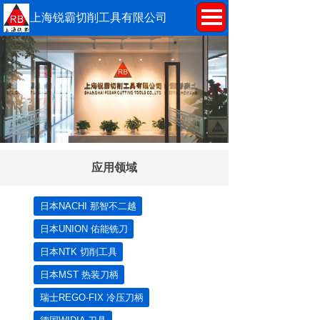
上海锐霸切削工具有限公司
应用领域
日本NACHI 那智不二越
日本UNION 佑能铣刀
日本NTK 切削工具
日本MST 热装刀柄
瑞士REGO-FIX 冷压刀柄