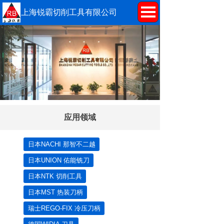
上海锐霸切削工具有限公司
应用领域
日本NACHI 那智不二越
日本UNION 佑能铣刀
日本NTK 切削工具
日本MST 热装刀柄
瑞士REGO-FIX 冷压刀柄